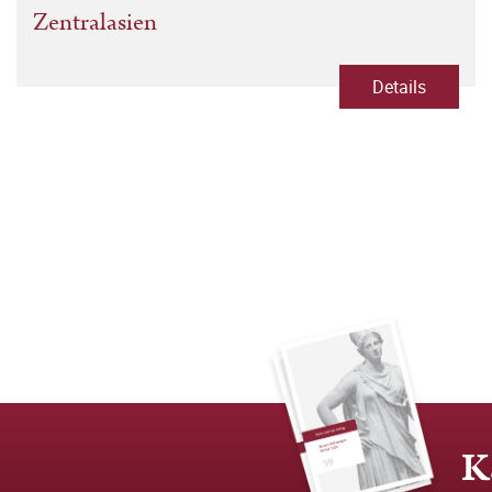
Zentralasien
Details
K