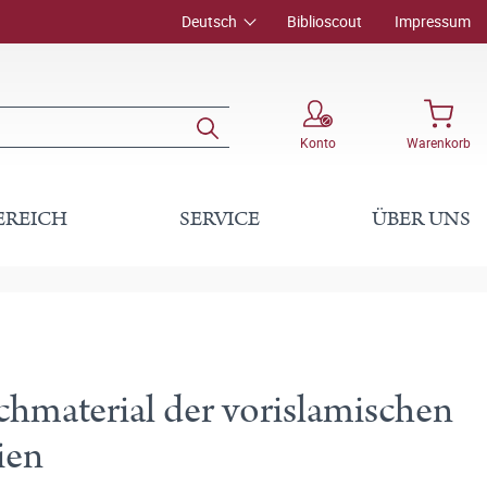
Deutsch
Biblioscout
Impressum
Konto
Warenkorb
EREICH
SERVICE
ÜBER UNS
hmaterial der vorislamischen
ien