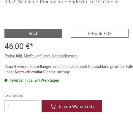
Bd. 2: Nomina – Pronomina – Partikeln. Teil 3: eci – idi
Buch
E-Book PDF
46,00 €*
Preise inkl. MwSt., ggf. zzgl. Versandkosten
Aktuell werden Bestellungen ausschließlich nach Deutschland geliefert. Fal
unser
Kontaktformular
für eine Anfrage.
lieferbar in ca. 2-4 Werktagen
Exemplare:
In den Warenkorb