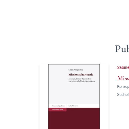
Pub
Sabin
Mis
Konzep
Sudhof