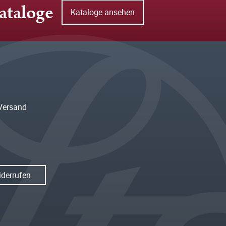
ataloge
Kataloge ansehen
Versand
iderrufen