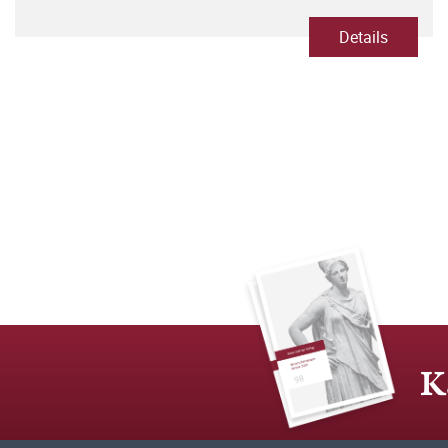
Details
K