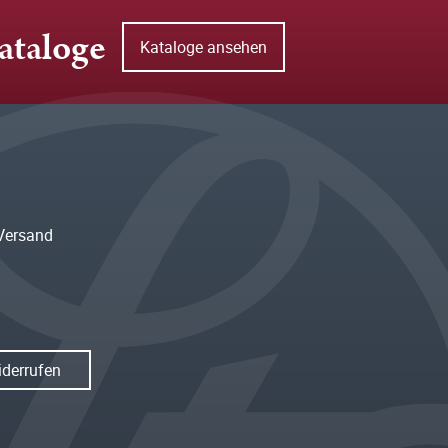
ataloge
Kataloge ansehen
Versand
iderrufen