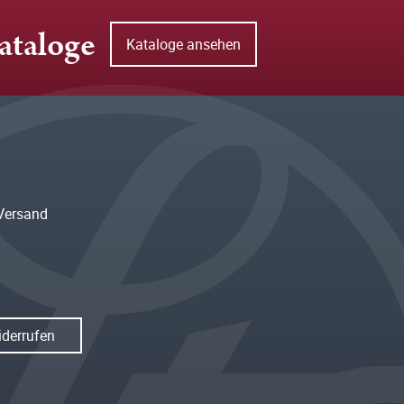
ataloge
Kataloge ansehen
Versand
iderrufen