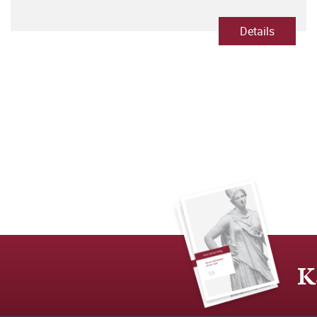
hieratischen Schriftsystem
Details
K