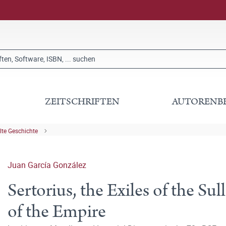
ZEITSCHRIFTEN
AUTORENB
lte Geschichte
Juan García González
Sertorius, the Exiles of the S
of the Empire