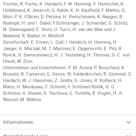
Fischer; K. Fuchs; K. Hardach; F.-W. Henning; V. Hentschel; K.
Hildebrand; K. Jeserich; G. Kahle; K. H. Kaufhold; F. Mathis; G.
Mori; P. K. O'Brien; D. Petzina; H. Pietschmann; K. Repgen; B.
Rudolph, H. und I. Sabel; F.Schinzinger; J. Schneider; G. Schulz;
N. Steensgaard; E. Stols; U. Tucci; H. van der Wee und J.
Materné; R. Walter; H. Witthöft
Gesellschaft
: E. Ennen; L. Gall; I. Heidrich; H. Henning; H.
Jaeger; A. Maczak; M. T. Martinez; E. Opgenoorth; E. Pitz; B.
Roeck; H. Samsonowicz; H. J. Teuteberg; H. Thomas; G.-C. von
Unruh; W. Zorn
Unternehmer und Unternehmen
: P. M. Acena; P. Borscheid; A.
Brusatti; R. Cameron; G. Devos; W. Feldenkirchen; R. Gömmel; G.
Hardach; W. J. Hausman; Z. Jindra; G. Jones; R. Kolbeck; H.
Matis; H. Morikawa; C. Schmitt; F. Schönert-Röhlk; H. G.
Schröter; A. Slaven; A. Teichova; G. Tortella; B. Vogler; H. A.
Wessel; M. Wilkins
Informationen