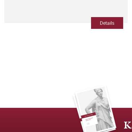
Details
K