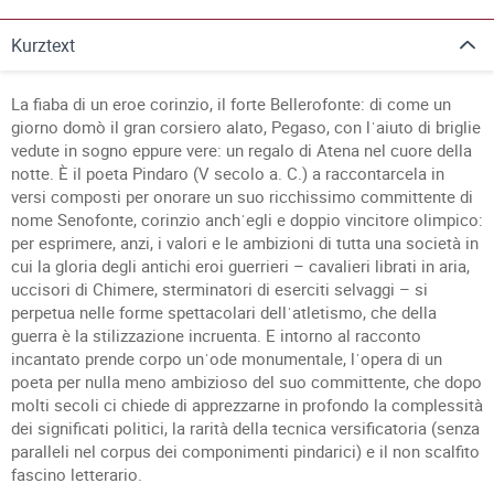
Kurztext
La fiaba di un eroe corinzio, il forte Bellerofonte: di come un
giorno domò il gran corsiero alato, Pegaso, con lˈaiuto di briglie
vedute in sogno eppure vere: un regalo di Atena nel cuore della
notte. È il poeta Pindaro (V secolo a. C.) a raccontarcela in
versi composti per onorare un suo ricchissimo committente di
nome Senofonte, corinzio anchˈegli e doppio vincitore olimpico:
per esprimere, anzi, i valori e le ambizioni di tutta una società in
cui la gloria degli antichi eroi guerrieri – cavalieri librati in aria,
uccisori di Chimere, sterminatori di eserciti selvaggi – si
perpetua nelle forme spettacolari dellˈatletismo, che della
guerra è la stilizzazione incruenta. E intorno al racconto
incantato prende corpo unˈode monumentale, lˈopera di un
poeta per nulla meno ambizioso del suo committente, che dopo
molti secoli ci chiede di apprezzarne in profondo la complessità
dei significati politici, la rarità della tecnica versificatoria (senza
paralleli nel corpus dei componimenti pindarici) e il non scalfito
fascino letterario.