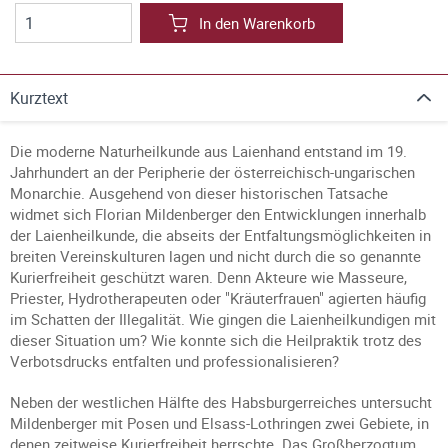
In den Warenkorb
Kurztext
Die moderne Naturheilkunde aus Laienhand entstand im 19.
Jahrhundert an der Peripherie der österreichisch-ungarischen
Monarchie. Ausgehend von dieser historischen Tatsache
widmet sich Florian Mildenberger den Entwicklungen innerhalb
der Laienheilkunde, die abseits der Entfaltungsmöglichkeiten in
breiten Vereinskulturen lagen und nicht durch die so genannte
Kurierfreiheit geschützt waren. Denn Akteure wie Masseure,
Priester, Hydrotherapeuten oder "Kräuterfrauen" agierten häufig
im Schatten der Illegalität. Wie gingen die Laienheilkundigen mit
dieser Situation um? Wie konnte sich die Heilpraktik trotz des
Verbotsdrucks entfalten und professionalisieren?
Neben der westlichen Hälfte des Habsburgerreiches untersucht
Mildenberger mit Posen und Elsass-Lothringen zwei Gebiete, in
denen zeitweise Kurierfreiheit herrschte. Das Großherzogtum