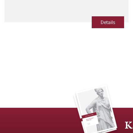
Details
K