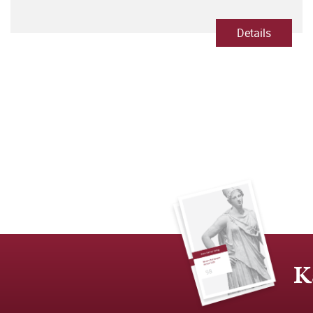
Details
K