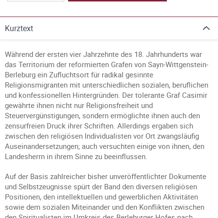
Kurztext
Während der ersten vier Jahrzehnte des 18. Jahrhunderts war
das Territorium der reformierten Grafen von Sayn-Wittgenstein-
Berleburg ein Zufluchtsort für radikal gesinnte
Religionsmigranten mit unterschiedlichen sozialen, beruflichen
und konfessionellen Hintergründen. Der tolerante Graf Casimir
gewährte ihnen nicht nur Religionsfreiheit und
Steuervergünstigungen, sondern ermöglichte ihnen auch den
zensurfreien Druck ihrer Schriften. Allerdings ergaben sich
zwischen den religiösen Individualisten vor Ort zwangsläufig
Auseinandersetzungen; auch versuchten einige von ihnen, den
Landesherrn in ihrem Sinne zu beeinflussen.
Auf der Basis zahlreicher bisher unveröffentlichter Dokumente
und Selbstzeugnisse spürt der Band den diversen religiösen
Positionen, den intellektuellen und gewerblichen Aktivitäten
sowie dem sozialen Miteinander und den Konflikten zwischen
den Spiritualisten im Umkreis des Berleburger Hofes nach.