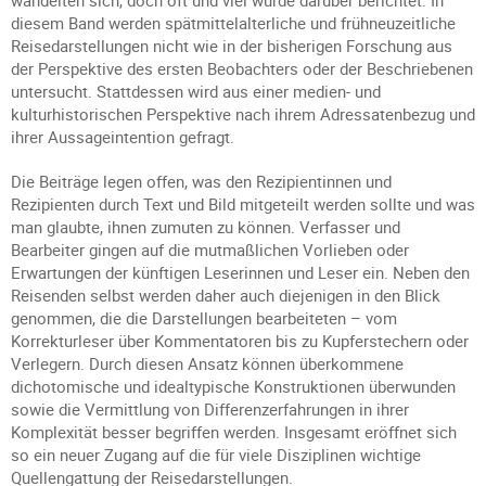
wandelten sich, doch oft und viel wurde darüber berichtet. In
diesem Band werden spätmittelalterliche und frühneuzeitliche
Reisedarstellungen nicht wie in der bisherigen Forschung aus
der Perspektive des ersten Beobachters oder der Beschriebenen
untersucht. Stattdessen wird aus einer medien- und
kulturhistorischen Perspektive nach ihrem Adressatenbezug und
ihrer Aussageintention gefragt.
Die Beiträge legen offen, was den Rezipientinnen und
Rezipienten durch Text und Bild mitgeteilt werden sollte und was
man glaubte, ihnen zumuten zu können. Verfasser und
Bearbeiter gingen auf die mutmaßlichen Vorlieben oder
Erwartungen der künftigen Leserinnen und Leser ein. Neben den
Reisenden selbst werden daher auch diejenigen in den Blick
genommen, die die Darstellungen bearbeiteten – vom
Korrekturleser über Kommentatoren bis zu Kupferstechern oder
Verlegern. Durch diesen Ansatz können überkommene
dichotomische und idealtypische Konstruktionen überwunden
sowie die Vermittlung von Differenzerfahrungen in ihrer
Komplexität besser begriffen werden. Insgesamt eröffnet sich
so ein neuer Zugang auf die für viele Disziplinen wichtige
Quellengattung der Reisedarstellungen.