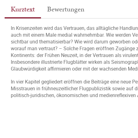
Kurztext
Bewertungen
In Krisenzeiten wird das Vertrauen, das alltägliche Handlung
auch mit einem Male medial wahrnehmbar. Wie werden Ver
sichtbar und thematisierbar? Wie wird darum geworben ode
worauf man vertraut? – Solche Fragen eröffnen Zugänge zu
Kontinents: der Frühen Neuzeit, in der Vertrauen als virule
Insbesondere illustrierte Flugblätter wirken als Seismograp
Glaubwürdigkeit affirmieren oder mit der wachsenden Med
In vier Kapitel gegliedert eröffnen die Beiträge eine neue 
Misstrauen in frühneuzeitlicher Flugpublizistik sowie auf d
politisch-juridischen, ökonomischen und medienreflexive