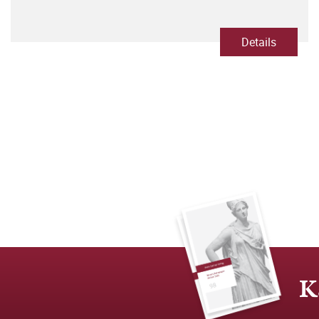
Details
K