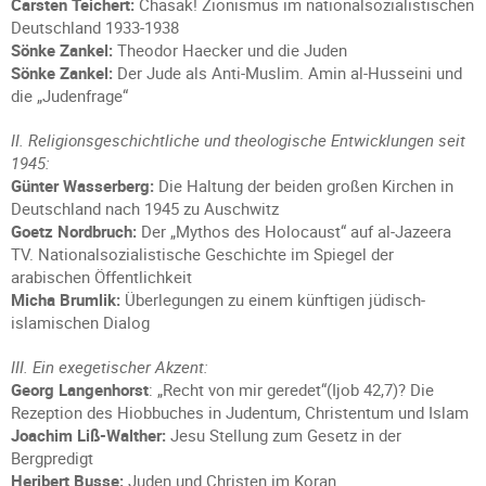
Carsten Teichert:
Chasak! Zionismus im nationalsozialistischen
Deutschland 1933-1938
Sönke Zankel:
Theodor Haecker und die Juden
Sönke Zankel:
Der Jude als Anti-Muslim. Amin al-Husseini und
die „Judenfrage“
II. Religionsgeschichtliche und theologische Entwicklungen seit
1945:
Günter Wasserberg:
Die Haltung der beiden großen Kirchen in
Deutschland nach 1945 zu Auschwitz
Goetz Nordbruch:
Der „Mythos des Holocaust“ auf al-Jazeera
TV. Nationalsozialistische Geschichte im Spiegel der
arabischen Öffentlichkeit
Micha Brumlik:
Überlegungen zu einem künftigen jüdisch-
islamischen Dialog
III. Ein exegetischer Akzent:
Georg Langenhorst
: „Recht von mir geredet“(Ijob 42,7)? Die
Rezeption des Hiobbuches in Judentum, Christentum und Islam
Joachim Liß-Walther:
Jesu Stellung zum Gesetz in der
Bergpredigt
Heribert Busse:
Juden und Christen im Koran