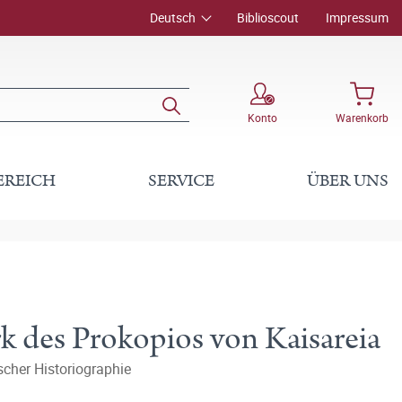
Deutsch
Biblioscout
Impressum
Konto
Warenkorb
EREICH
SERVICE
ÜBER UNS
k des Prokopios von Kaisareia
scher Historiographie