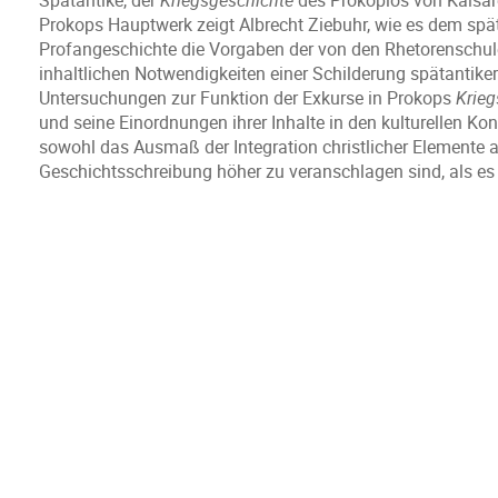
Spätantike, der
Kriegsgeschichte
des Prokopios von Kaisar
Prokops Hauptwerk zeigt Albrecht Ziebuhr, wie es dem spät
Profangeschichte die Vorgaben der von den Rhetorenschulen
inhaltlichen Notwendigkeiten einer Schilderung spätantike
Untersuchungen zur Funktion der Exkurse in Prokops
Krieg
und seine Einordnungen ihrer Inhalte in den kulturellen Ko
sowohl das Ausmaß der Integration christlicher Elemente a
Geschichtsschreibung höher zu veranschlagen sind, als 