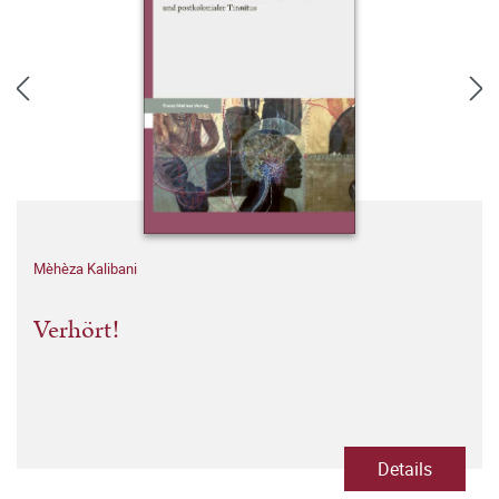
Mèhèza Kalibani
Verhört!
Details