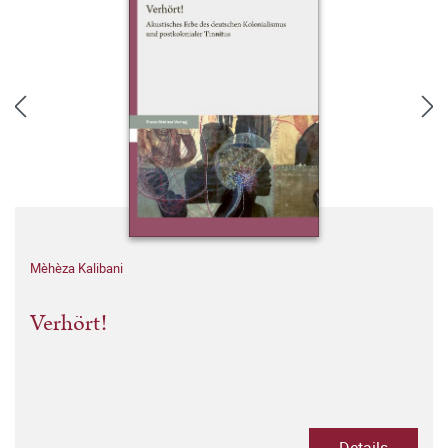
Mèhèza Kalibani
Verhört!