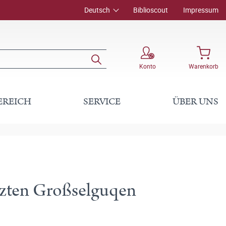
Deutsch
Biblioscout
Impressum
Konto
Warenkorb
EREICH
SERVICE
ÜBER UNS
tzten Großselguqen