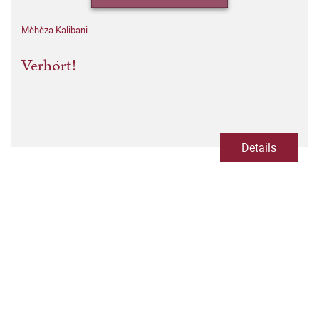
Mèhèza Kalibani
Verhört!
Details