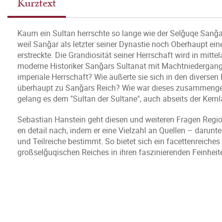
Kurztext
Kaum ein Sultan herrschte so lange wie der Selǧuqe Sanǧa
weil Sanǧar als letzter seiner Dynastie noch Oberhaupt eine
erstreckte. Die Grandiosität seiner Herrschaft wird in mitte
moderne Historiker Sanǧars Sultanat mit Machtniedergang
imperiale Herrschaft? Wie äußerte sie sich in den diversen
überhaupt zu Sanǧars Reich? Wie war dieses zusammenge
gelang es dem "Sultan der Sultane", auch abseits der Ker
Sebastian Hanstein geht diesen und weiteren Fragen Regio
en detail nach, indem er eine Vielzahl an Quellen – darun
und Teilreiche bestimmt. So bietet sich ein facettenreiches
großselǧuqischen Reiches in ihren faszinierenden Feinheit