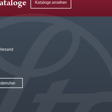
ataloge
Kataloge ansehen
Versand
iderrufen