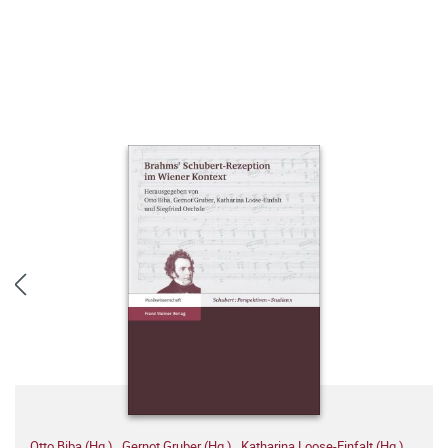
Otto Biba (Hg.)
,
Gernot Gruber (Hg.)
,
Katharina Loose-Einfalt (Hg.)
,