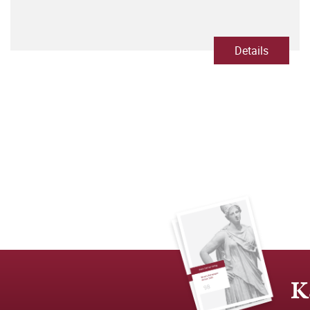
Details
K