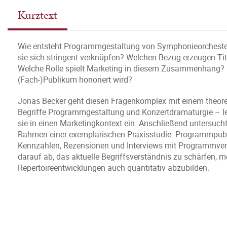
Kurztext
Wie entsteht Programmgestaltung von Symphonieorchestern
sie sich stringent verknüpfen? Welchen Bezug erzeugen Titel
Welche Rolle spielt Marketing in diesem Zusammenhang? 
(Fach-)Publikum honoriert wird?
Jonas Becker geht diesen Fragenkomplex mit einem theoret
Begriffe Programmgestaltung und Konzertdramaturgie – letz
sie in einen Marketingkontext ein. Anschließend untersuch
Rahmen einer exemplarischen Praxisstudie. Programmpubli
Kennzahlen, Rezensionen und Interviews mit Programmveran
darauf ab, das aktuelle Begriffsverständnis zu schärfen, 
Repertoireentwicklungen auch quantitativ abzubilden.