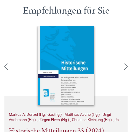
Empfehlungen für Sie
Markus A. Denzel (Hg., Gasthg.)
,
Matthias Asche (Hg.)
,
Birgit
Aschmann (Hg.)
,
Jürgen Elvert (Hg.)
,
Christine Kleinjung (Hg.)
,
Jan
Kusber (Hg.)
,
Sönke Neitzel (Hg.)
,
Joachim Scholtyseck (Hg.)
,
Historische Mitteilungen 35 (2024)
Thomas Stamm-Kuhlmann (Hg.)
,
Matthias Stickler (Hg.)