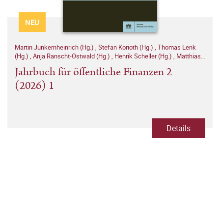
NEU
Martin Junkernheinrich (Hg.)
,
Stefan Korioth (Hg.)
,
Thomas Lenk
(Hg.)
,
Anja Ranscht-Ostwald (Hg.)
,
Henrik Scheller (Hg.)
,
Matthias
Woisin (Hg.)
Jahrbuch für öffentliche Finanzen 2
(2026) 1
Details