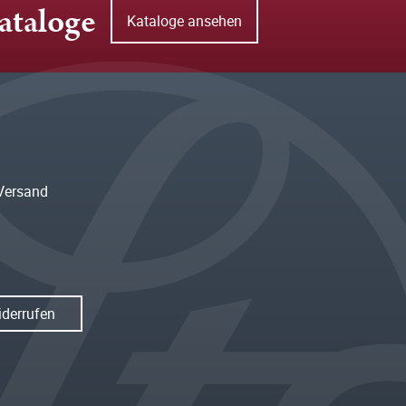
ataloge
Kataloge ansehen
Versand
iderrufen