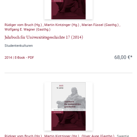
Rüdiger vom Bruch (Hg.)
,
Martin Kintzinger (Hg.)
,
Marian Füssel (Gasthg.)
,
Wolfgang E. Wagner (Gasthg.)
Jahrbuch für Universitätsgeschichte 17 (2014)
Studentenkulturen
68,00 €*
2014 | E-Book - PDF
Rüdiger vom Bruch (Hg.)
,
Martin Kintzinger (Hg.)
,
Oliver Auge (Gasthg.)
,
Swantje