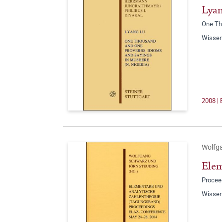
Lya
One Th
Wissen
2008 |
Wolfg
Elem
Procee
Wissen