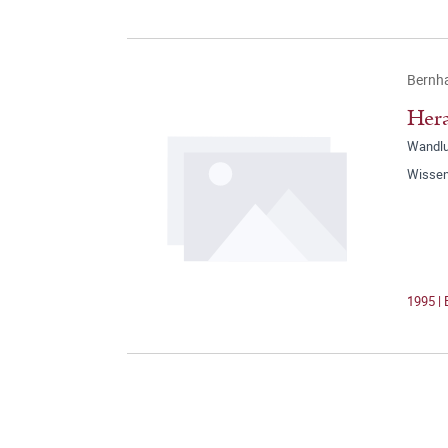
Bernh
Her
Wandlu
Wissen
1995 |