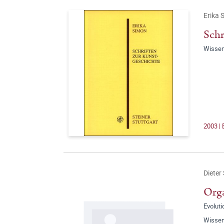
Erika 
Schr
Wissen
2003 |
Dieter
Orga
Evoluti
Wissen