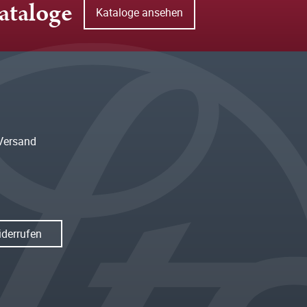
ataloge
Kataloge ansehen
Versand
iderrufen