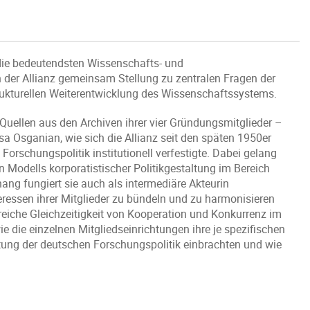
die bedeutendsten Wissenschafts- und
der Allianz gemeinsam Stellung zu zentralen Fragen der
rukturellen Weiterentwicklung des Wissenschaftssystems.
Quellen aus den Archiven ihrer vier Gründungsmitglieder –
 Osganian, wie sich die Allianz seit den späten 1950er
rschungspolitik institutionell verfestigte. Dabei gelang
n Modells korporatistischer Politikgestaltung im Bereich
ng fungiert sie auch als intermediäre Akteurin
eressen ihrer Mitglieder zu bündeln und zu harmonisieren
reiche Gleichzeitigkeit von Kooperation und Konkurrenz im
 die einzelnen Mitgliedseinrichtungen ihre je spezifischen
taltung der deutschen Forschungspolitik einbrachten und wie