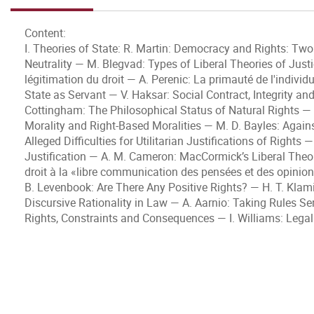
Content:
I. Theories of State: R. Martin: Democracy and Rights: Two
Neutrality — M. Blegvad: Types of Liberal Theories of Just
légitimation du droit — A. Perenic: La primauté de l'indivi
State as Servant — V. Haksar: Social Contract, Integrity and
Cottingham: The Philosophical Status of Natural Rights — 
Morality and Right-Based Moralities — M. D. Bayles: Agai
Alleged Difficulties for Utilitarian Justifications of Right
Justification — A. M. Cameron: MacCormick’s Liberal Theory
droit à la «libre communication des pensées et des opinion
B. Levenbook: Are There Any Positive Rights? — H. T. Klam
Discursive Rationality in Law — A. Aarnio: Taking Rules Se
Rights, Constraints and Consequences — I. Williams: Legal