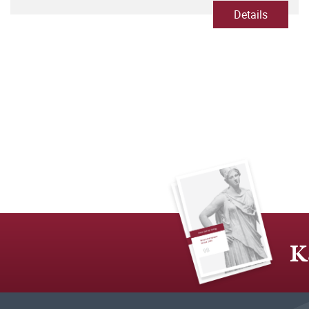
Details
K