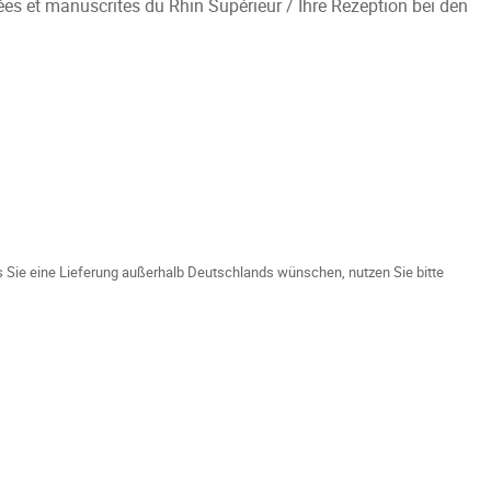
es et manuscrites du Rhin Supérieur / Ihre Rezeption bei den
ls Sie eine Lieferung außerhalb Deutschlands wünschen, nutzen Sie bitte