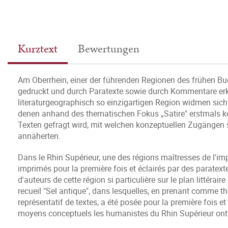
Kurztext
Bewertungen
Am Oberrhein, einer der führenden Regionen des frühen Bu
gedruckt und durch Paratexte sowie durch Kommentare erkl
literaturgeographisch so einzigartigen Region widmen sich
denen anhand des thematischen Fokus „Satire" erstmals 
Texten gefragt wird, mit welchen konzeptuellen Zugängen 
annäherten.
Dans le Rhin Supérieur, une des régions maîtresses de l'i
imprimés pour la première fois et éclairés par des paratex
d'auteurs de cette région si particulière sur le plan littéra
recueil "Sel antique", dans lesquelles, en prenant comme thé
représentatif de textes, a été posée pour la première fois 
moyens conceptuels les humanistes du Rhin Supérieur ont