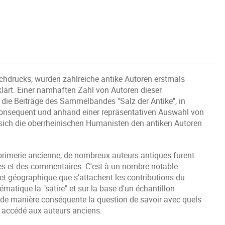
chdrucks, wurden zahlreiche antike Autoren erstmals
ärt. Einer namhaften Zahl von Autoren dieser
 die Beiträge des Sammelbandes "Salz der Antike", in
konsequent und anhand einer repräsentativen Auswahl von
sich die oberrheinischen Humanisten den antiken Autoren
mprimerie ancienne, de nombreux auteurs antiques furent
tes et des commentaires. C'est à un nombre notable
ire et géographique que s'attachent les contributions du
matique la "satire" et sur la base d'un échantillon
et de manière conséquente la question de savoir avec quels
 accédé aux auteurs anciens.