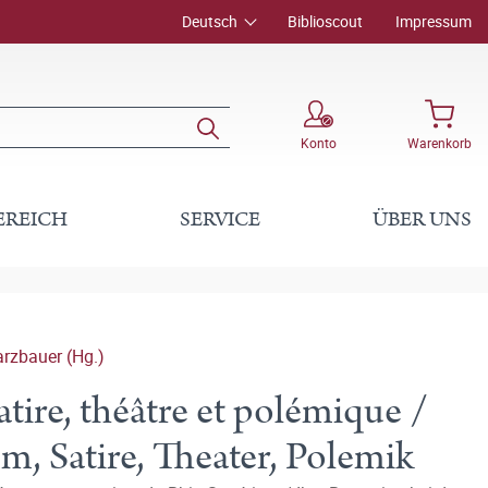
Deutsch
Biblioscout
Impressum
Konto
Warenkorb
EREICH
SERVICE
ÜBER UNS
arzbauer (Hg.)
atire, théâtre et polémique /
m, Satire, Theater, Polemik