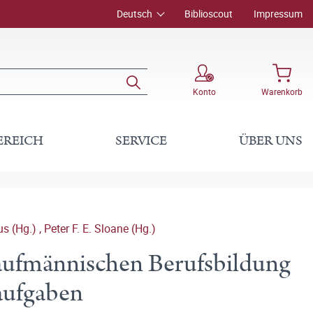
Deutsch
Biblioscout
Impressum
Konto
Warenkorb
EREICH
SERVICE
ÜBER UNS
us (Hg.)
,
Peter F. E. Sloane (Hg.)
aufmännischen Berufsbildung
aufgaben