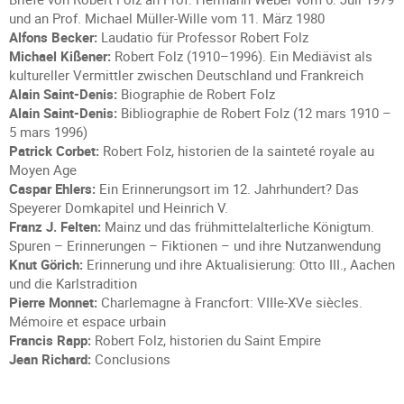
und an Prof. Michael Müller-Wille vom 11. März 1980
Alfons Becker:
Laudatio für Professor Robert Folz
Michael Kißener:
Robert Folz (1910–1996). Ein Mediävist als
kultureller Vermittler zwischen Deutschland und Frankreich
Alain Saint-Denis:
Biographie de Robert Folz
Alain Saint-Denis:
Bibliographie de Robert Folz (12 mars 1910 –
5 mars 1996)
Patrick Corbet:
Robert Folz, historien de la sainteté royale au
Moyen Age
Caspar Ehlers:
Ein Erinnerungsort im 12. Jahrhundert? Das
Speyerer Domkapitel und Heinrich V.
Franz J. Felten:
Mainz und das frühmittelalterliche Königtum.
Spuren – Erinnerungen – Fiktionen – und ihre Nutzanwendung
Knut Görich:
Erinnerung und ihre Aktualisierung: Otto III., Aachen
und die Karlstradition
Pierre Monnet:
Charlemagne à Francfort: VIIIe-XVe siècles.
Mémoire et espace urbain
Francis Rapp:
Robert Folz, historien du Saint Empire
Jean Richard:
Conclusions