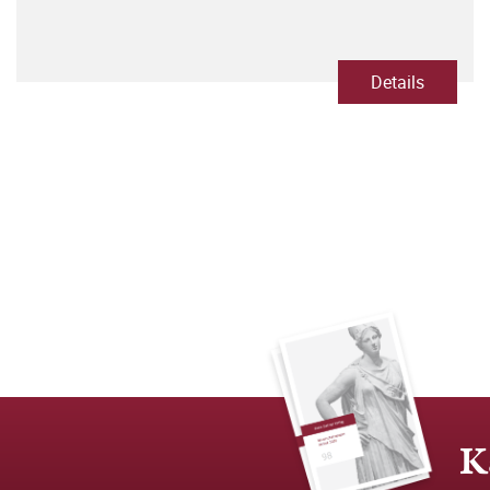
Details
K