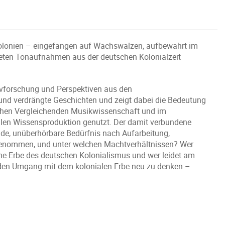
Kolonien – eingefangen auf Wachswalzen, aufbewahrt im
eten Tonaufnahmen aus der deutschen Kolonialzeit
hivforschung und Perspektiven aus den
 und verdrängte Geschichten und zeigt dabei die Bedeutung
chen Vergleichenden Musikwissenschaft und im
alen Wissensproduktion genutzt. Der damit verbundene
ende, unüberhörbare Bedürfnis nach Aufarbeitung,
genommen, und unter welchen Machtverhältnissen? Wer
he Erbe des deutschen Kolonialismus und wer leidet am
, den Umgang mit dem kolonialen Erbe neu zu denken –