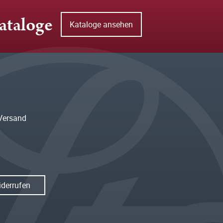
ataloge
Kataloge ansehen
Versand
iderrufen