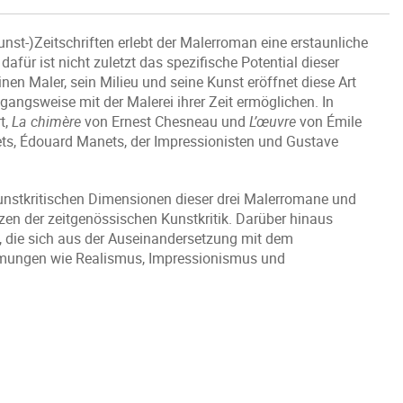
Kunst-)Zeitschriften erlebt der Malerroman eine erstaunliche
afür ist nicht zuletzt das spezifische Potential dieser
einen Maler, sein Milieu und seine Kunst eröffnet diese Art
angsweise mit der Malerei ihrer Zeit ermöglichen. In
t,
La chimère
von Ernest Chesneau und
L’œuvre
von Émile
ets, Édouard Manets, der Impressionisten und Gustave
kunstkritischen Dimensionen dieser drei Malerromane und
zen der zeitgenössischen Kunstkritik. Darüber hinaus
en, die sich aus der Auseinandersetzung mit dem
ömungen wie Realismus, Impressionismus und