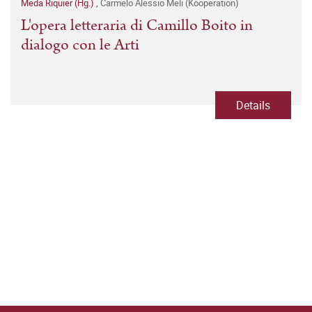
Meda Riquier (Hg.)
,
Carmelo Alessio Meli (Kooperation)
L'opera letteraria di Camillo Boito in
dialogo con le Arti
Details