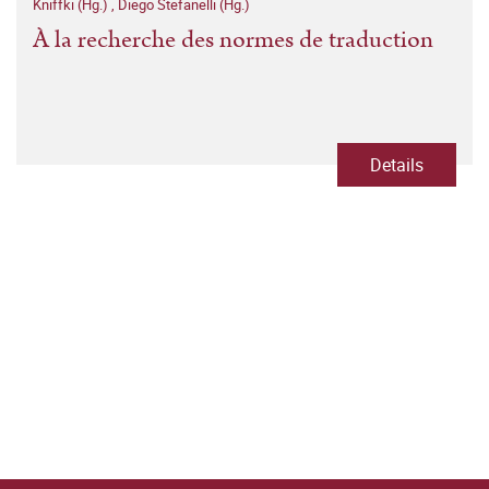
Kniffki (Hg.)
,
Diego Stefanelli (Hg.)
À la recherche des normes de traduction
Details