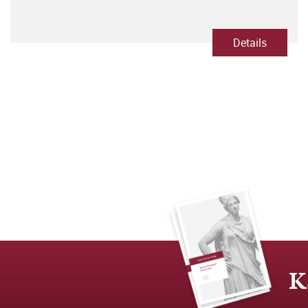
Details
K