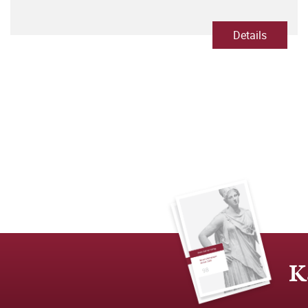
Details
K