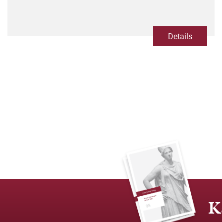
Details
K