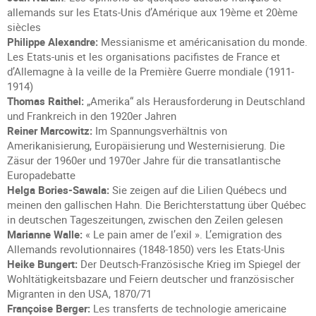
allemands sur les Etats-Unis d’Amérique aux 19ème et 20ème
siècles
Philippe Alexandre:
Messianisme et américanisation du monde.
Les Etats-unis et les organisations pacifistes de France et
d’Allemagne à la veille de la Première Guerre mondiale (1911-
1914)
Thomas Raithel:
„Amerika“ als Herausforderung in Deutschland
und Frankreich in den 1920er Jahren
Reiner Marcowitz:
Im Spannungsverhältnis von
Amerikanisierung, Europäisierung und Westernisierung. Die
Zäsur der 1960er und 1970er Jahre für die transatlantische
Europadebatte
Helga Bories-Sawala:
Sie zeigen auf die Lilien Québecs und
meinen den gallischen Hahn. Die Berichterstattung über Québec
in deutschen Tageszeitungen, zwischen den Zeilen gelesen
Marianne Walle:
« Le pain amer de l’exil ». L’emigration des
Allemands revolutionnaires (1848-1850) vers les Etats-Unis
Heike Bungert:
Der Deutsch-Französische Krieg im Spiegel der
Wohltätigkeitsbazare und Feiern deutscher und französischer
Migranten in den USA, 1870/71
Françoise Berger:
Les transferts de technologie americaine