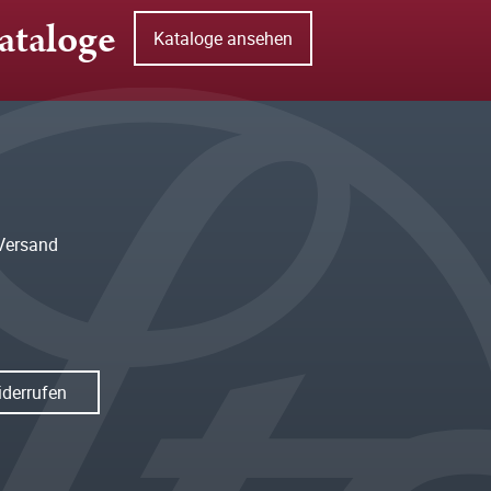
ataloge
Kataloge ansehen
Versand
iderrufen