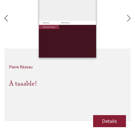
Pierre Rézeau
À taaable!
Details