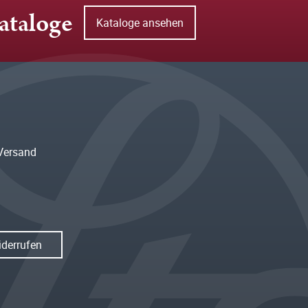
ataloge
Kataloge ansehen
Versand
iderrufen