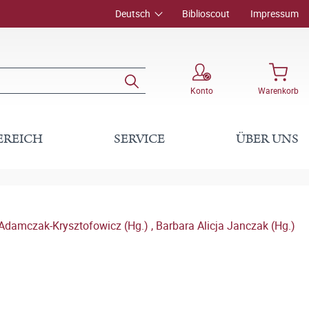
Deutsch
Biblioscout
Impressum
Konto
Warenkorb
EREICH
SERVICE
ÜBER UNS
 Adamczak-Krysztofowicz (Hg.)
,
Barbara Alicja Janczak (Hg.)