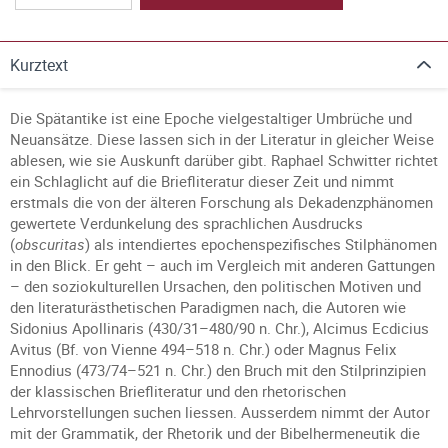
Kurztext
Die Spätantike ist eine Epoche vielgestaltiger Umbrüche und
Neuansätze. Diese lassen sich in der Literatur in gleicher Weise
ablesen, wie sie Auskunft darüber gibt. Raphael Schwitter richtet
ein Schlaglicht auf die Briefliteratur dieser Zeit und nimmt
erstmals die von der älteren Forschung als Dekadenzphänomen
gewertete Verdunkelung des sprachlichen Ausdrucks
(
obscuritas
) als intendiertes epochenspezifisches Stilphänomen
in den Blick. Er geht – auch im Vergleich mit anderen Gattungen
– den soziokulturellen Ursachen, den politischen Motiven und
den literaturästhetischen Paradigmen nach, die Autoren wie
Sidonius Apollinaris (430/31–480/90 n. Chr.), Alcimus Ecdicius
Avitus (Bf. von Vienne 494–518 n. Chr.) oder Magnus Felix
Ennodius (473/74–521 n. Chr.) den Bruch mit den Stilprinzipien
der klassischen Briefliteratur und den rhetorischen
Lehrvorstellungen suchen liessen. Ausserdem nimmt der Autor
mit der Grammatik, der Rhetorik und der Bibelhermeneutik die