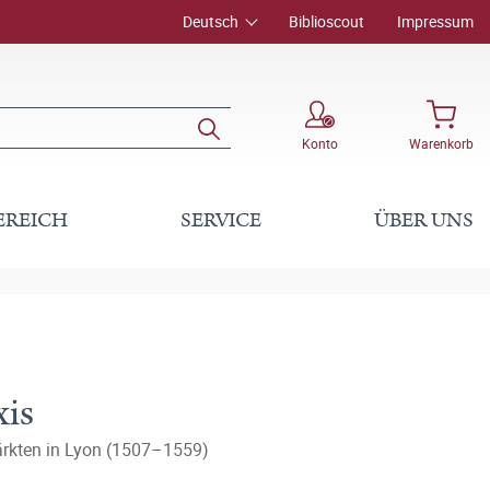
Deutsch
Biblioscout
Impressum
Konto
Warenkorb
EREICH
SERVICE
ÜBER UNS
xis
Märkten in Lyon (1507–1559)