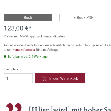
Buch
E-Book PDF
123,00 €*
Preise inkl. MwSt., ggf. zzgl. Versandkosten
Aktuell werden Bestellungen ausschließlich nach Deutschland geliefert. Fal
unser
Kontaktformular
für eine Anfrage.
lieferbar in ca. 2-4 Werktagen
Exemplare:
In den Warenkorb
[H]ier [wird] mit hoher Sa