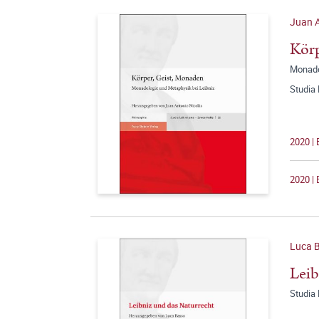
Juan A
Körp
Monado
Studia 
2020 | 
2020 | 
Luca B
Leib
Studia 