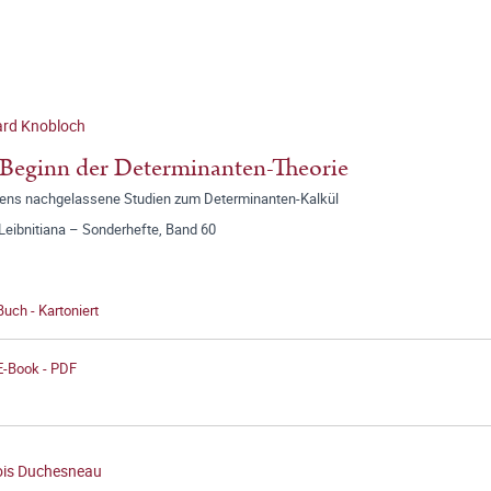
ard Knobloch
Beginn der Determinanten-Theorie
zens nachgelassene Studien zum Determinanten-Kalkül
Leibnitiana – Sonderhefte, Band 60
Buch - Kartoniert
E-Book - PDF
ois Duchesneau