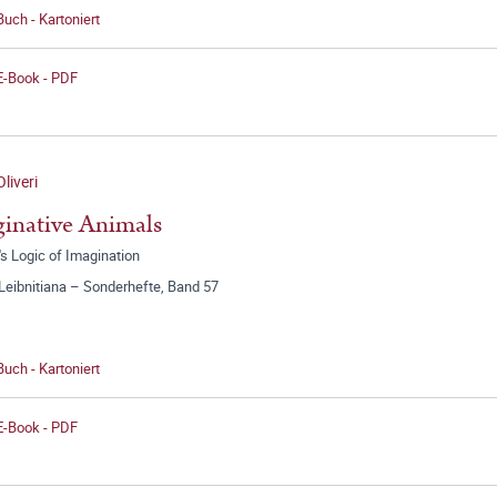
Buch - Kartoniert
E-Book - PDF
liveri
inative Animals
's Logic of Imagination
Leibnitiana – Sonderhefte, Band 57
Buch - Kartoniert
E-Book - PDF