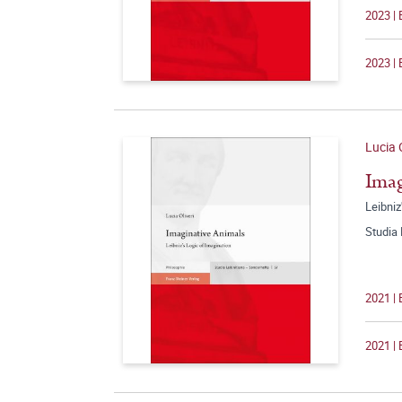
2023 | 
2023 | 
Lucia O
Imag
Leibniz
Studia 
2021 | 
2021 | 