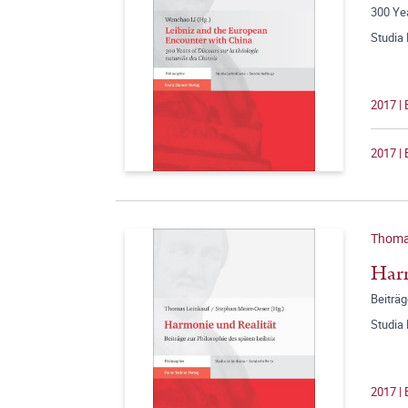
300 Yea
Studia 
2017 | 
2017 | 
Thoma
Harm
Beiträg
Studia 
2017 | 