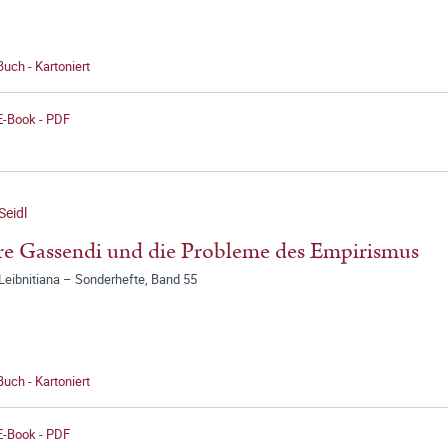
Buch - Kartoniert
E-Book - PDF
Seidl
re Gassendi und die Probleme des Empirismus
Leibnitiana – Sonderhefte, Band 55
Buch - Kartoniert
E-Book - PDF