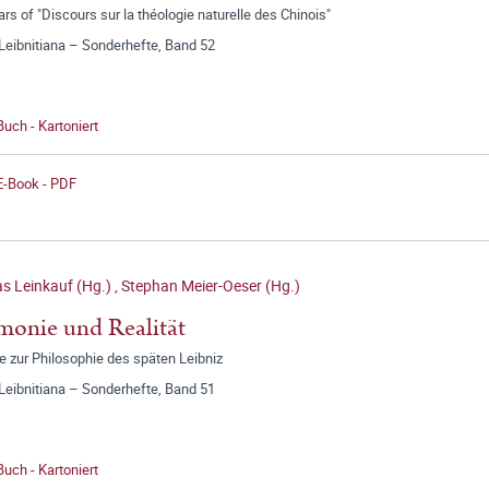
rs of "Discours sur la théologie naturelle des Chinois"
Leibnitiana – Sonderhefte, Band 52
Buch - Kartoniert
E-Book - PDF
s Leinkauf (Hg.)
,
Stephan Meier-Oeser (Hg.)
onie und Realität
e zur Philosophie des späten Leibniz
Leibnitiana – Sonderhefte, Band 51
Buch - Kartoniert