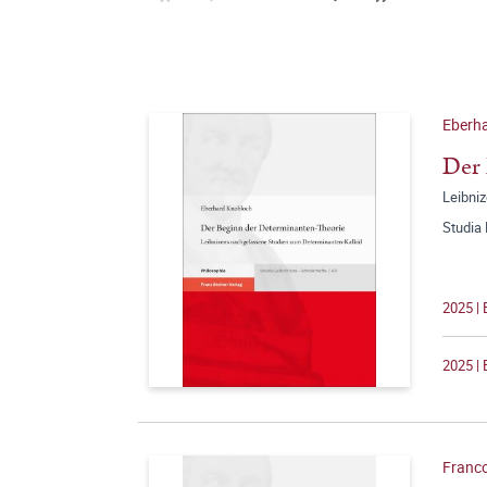
Eberh
Der 
Leibni
Studia 
2025 | 
2025 | 
Franc