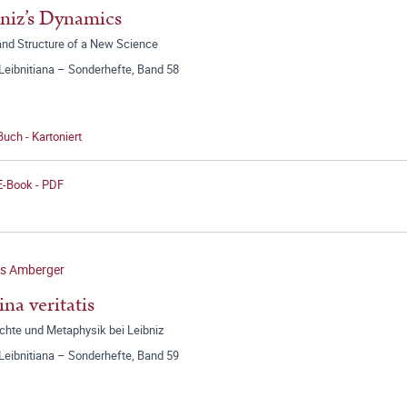
niz’s Dynamics
and Structure of a New Science
Leibnitiana – Sonderhefte, Band 58
Buch - Kartoniert
E-Book - PDF
s Amberger
na veritatis
chte und Metaphysik bei Leibniz
Leibnitiana – Sonderhefte, Band 59