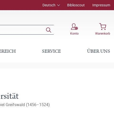
Deutsch
Biblioscout
Impressum
Konto
Warenkorb
EREICH
SERVICE
ÜBER UNS
sität
spiel Greifswald (1456–1524)