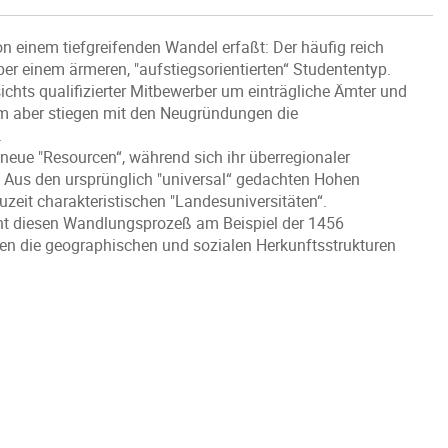
on einem tiefgreifenden Wandel erfaßt: Der häufig reich
r einem ärmeren, "aufstiegsorientierten“ Studententyp.
chts qualifizierter Mitbewerber um einträgliche Ämter und
m aber stiegen mit den Neugründungen die
.
 neue "Resourcen“, während sich ihr überregionaler
 Aus den ursprünglich "universal“ gedachten Hohen
zeit charakteristischen "Landesuniversitäten“.
ucht diesen Wandlungsprozeß am Beispiel der 1456
den die geographischen und sozialen Herkunftsstrukturen